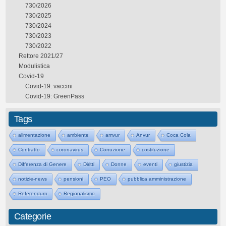
730/2026
730/2025
730/2024
730/2023
730/2022
Rettore 2021/27
Modulistica
Covid-19
Covid-19: vaccini
Covid-19: GreenPass
Tags
alimentazione
ambiente
amvur
Anvur
Coca Cola
Contratto
coronavirus
Corruzione
costituzione
Differenza di Genere
Diritti
Donne
eventi
giustizia
notizie-news
pensioni
PEO
pubblica amministrazione
Referendum
Regionalismo
Categorie