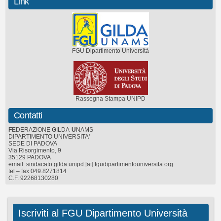
Link
FGU Dipartimento Università
Rassegna Stampa UNIPD
Contatti
F
EDERAZIONE
G
ILDA-
U
NAMS
DIPARTIMENTO UNIVERSITA'
SEDE DI PADOVA
Via Risorgimento, 9
35129 PADOVA
email:
sindacato.gilda.unipd [at] fgudipartimentouniversita.org
tel – fax 049.8271814
C.F. 92268130280
Iscriviti al FGU Dipartimento Università