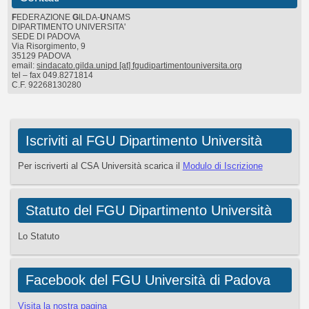
F
EDERAZIONE
G
ILDA-
U
NAMS
DIPARTIMENTO UNIVERSITA'
SEDE DI PADOVA
Via Risorgimento, 9
35129 PADOVA
email:
sindacato.gilda.unipd [at] fgudipartimentouniversita.org
tel – fax 049.8271814
C.F. 92268130280
Iscriviti al FGU Dipartimento Università
Per iscriverti al CSA Università scarica il
Modulo di Iscrizione
Statuto del FGU Dipartimento Università
Lo Statuto
Facebook del FGU Università di Padova
Visita la nostra pagina