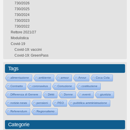
730/2026
730/2025
730/2024
730/2023
730/2022
Rettore 2021/27
Modulistica
Covid-19
Covid-19: vaccini
Covid-19: GreenPass
Tags
alimentazione
ambiente
amvur
Anvur
Coca Cola
Contratto
coronavirus
Corruzione
costituzione
Differenza di Genere
Diritti
Donne
eventi
giustizia
notizie-news
pensioni
PEO
pubblica amministrazione
Referendum
Regionalismo
Categorie