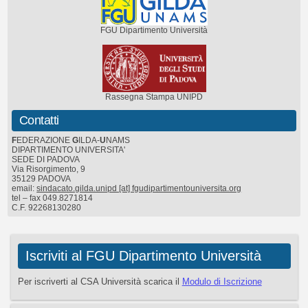
FGU Dipartimento Università
Rassegna Stampa UNIPD
Contatti
F
EDERAZIONE
G
ILDA-
U
NAMS
DIPARTIMENTO UNIVERSITA'
SEDE DI PADOVA
Via Risorgimento, 9
35129 PADOVA
email:
sindacato.gilda.unipd [at] fgudipartimentouniversita.org
tel – fax 049.8271814
C.F. 92268130280
Iscriviti al FGU Dipartimento Università
Per iscriverti al CSA Università scarica il
Modulo di Iscrizione