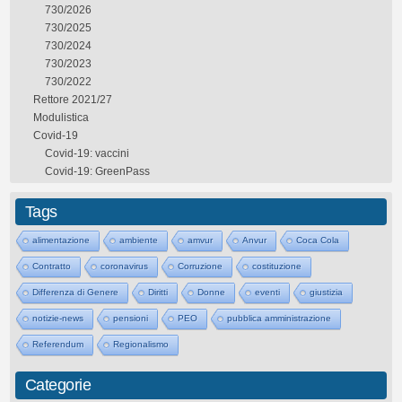
730/2026
730/2025
730/2024
730/2023
730/2022
Rettore 2021/27
Modulistica
Covid-19
Covid-19: vaccini
Covid-19: GreenPass
Tags
alimentazione
ambiente
amvur
Anvur
Coca Cola
Contratto
coronavirus
Corruzione
costituzione
Differenza di Genere
Diritti
Donne
eventi
giustizia
notizie-news
pensioni
PEO
pubblica amministrazione
Referendum
Regionalismo
Categorie