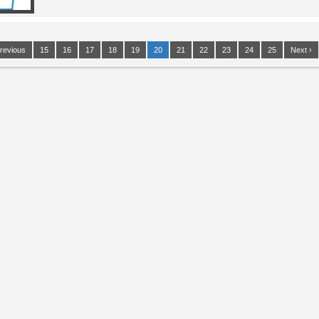
Previous
15
16
17
18
19
20
21
22
23
24
25
Next ›