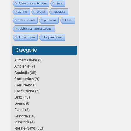
Differenza di Genere
Diritti
Donne
eventi
giustizia
notizie-news
pensioni
PEO
pubblica amministrazione
Referendum
Regionalismo
Categorie
Alimentazione
(2)
Ambiente
(7)
Contratto
(38)
Coronavirus
(9)
Corruzione
(2)
Costituzione
(7)
Diritti
(43)
Donne
(6)
Eventi
(3)
Giustizia
(10)
Maternità
(4)
Notizie-News
(31)