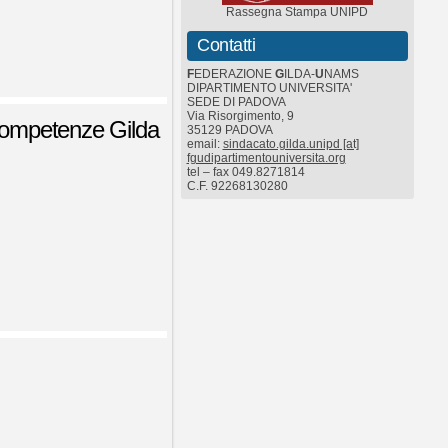
Rassegna Stampa UNIPD
Contatti
F
EDERAZIONE
G
ILDA-
U
NAMS
DIPARTIMENTO UNIVERSITA'
SEDE DI PADOVA
Via Risorgimento, 9
 competenze Gilda
35129 PADOVA
email:
sindacato.gilda.unipd [at]
fgudipartimentouniversita.org
tel – fax 049.8271814
C.F. 92268130280