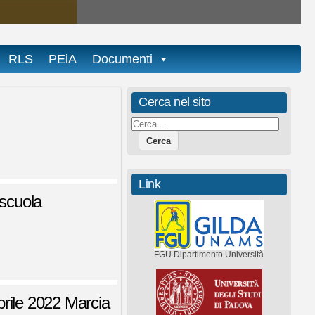
RLS
PEiA
Documenti
Cerca nel sito
Link
 scuola
FGU Dipartimento Università
rile 2022 Marcia