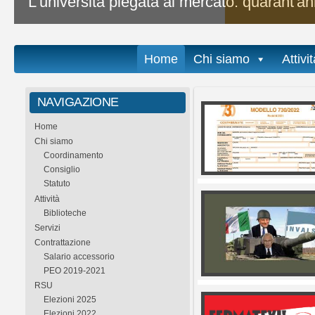
L'università piegata al mercato: quarant'ann
Home
Chi siamo
Attivi
NAVIGAZIONE
Home
Chi siamo
Coordinamento
Consiglio
Statuto
Attività
Biblioteche
Servizi
Contrattazione
Salario accessorio
PEO 2019-2021
RSU
Elezioni 2025
Elezioni 2022