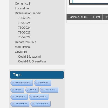
Comunicati
Locandine
Dichiarazioni redditi
Pagina 20 di 111
« First
‹ 
730/2026
730/2025
730/2024
730/2023
730/2022
Rettore 2021/27
Modulistica
Covid-19
Covid-19: vaccini
Covid-19: GreenPass
Tags
alimentazione
ambiente
amvur
Anvur
Coca Cola
Contratto
coronavirus
Corruzione
costituzione