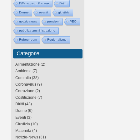
Differenza di Genere
Diritti
Donne
eventi
giustizia
notizie-news
pensioni
PEO
pubblica amministrazione
Referendum
Regionalismo
Categorie
Alimentazione
(2)
Ambiente
(7)
Contratto
(38)
Coronavirus
(9)
Corruzione
(2)
Costituzione
(7)
Diritti
(43)
Donne
(6)
Eventi
(3)
Giustizia
(10)
Maternità
(4)
Notizie-News
(31)