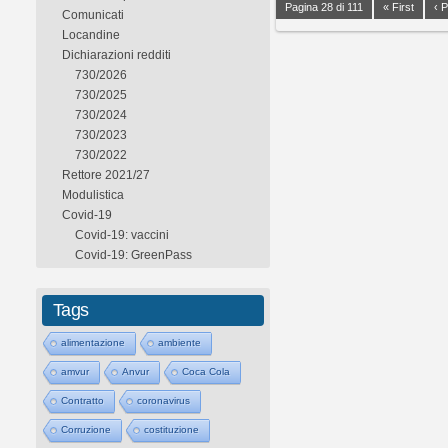
Pagina 28 di 111
« First
‹ 
Comunicati
Locandine
Dichiarazioni redditi
730/2026
730/2025
730/2024
730/2023
730/2022
Rettore 2021/27
Modulistica
Covid-19
Covid-19: vaccini
Covid-19: GreenPass
Tags
alimentazione
ambiente
amvur
Anvur
Coca Cola
Contratto
coronavirus
Corruzione
costituzione