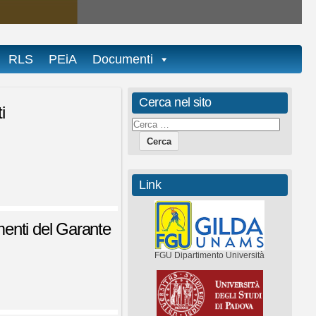
RLS
PEiA
Documenti
Cerca nel sito
i
Link
imenti del Garante
FGU Dipartimento Università