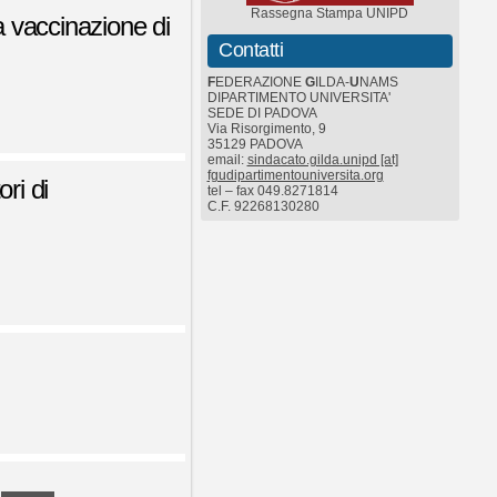
Rassegna Stampa UNIPD
a vaccinazione di
Contatti
F
EDERAZIONE
G
ILDA-
U
NAMS
DIPARTIMENTO UNIVERSITA'
SEDE DI PADOVA
Via Risorgimento, 9
35129 PADOVA
email:
sindacato.gilda.unipd [at]
fgudipartimentouniversita.org
ri di
tel – fax 049.8271814
C.F. 92268130280