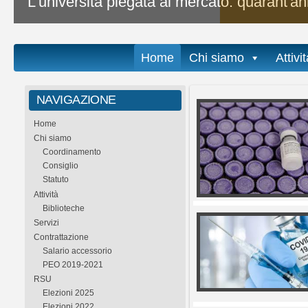
L'università piegata al mercato: quarant'ann
Home
Chi siamo
Attivi
NAVIGAZIONE
Home
Chi siamo
Coordinamento
Consiglio
Statuto
Attività
Biblioteche
Servizi
Contrattazione
Salario accessorio
PEO 2019-2021
RSU
Elezioni 2025
Elezioni 2022