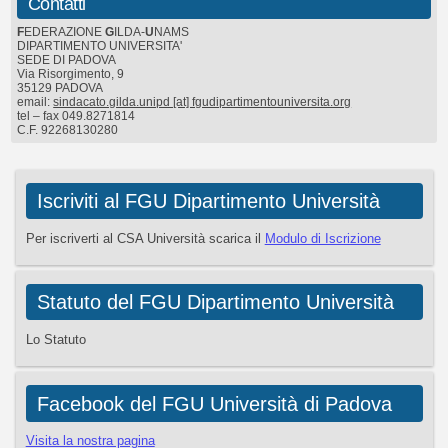
Contatti
F
EDERAZIONE
G
ILDA-
U
NAMS
DIPARTIMENTO UNIVERSITA'
SEDE DI PADOVA
Via Risorgimento, 9
35129 PADOVA
email:
sindacato.gilda.unipd [at] fgudipartimentouniversita.org
tel – fax 049.8271814
C.F. 92268130280
Iscriviti al FGU Dipartimento Università
Per iscriverti al CSA Università scarica il
Modulo di Iscrizione
Statuto del FGU Dipartimento Università
Lo Statuto
Facebook del FGU Università di Padova
Visita la nostra pagina