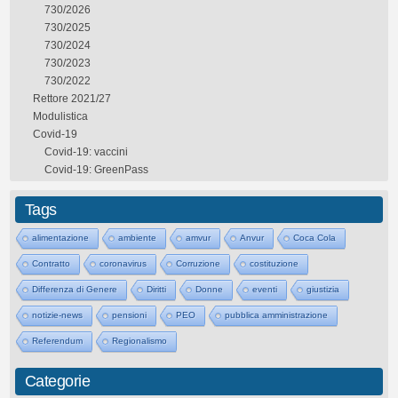
730/2026
730/2025
730/2024
730/2023
730/2022
Rettore 2021/27
Modulistica
Covid-19
Covid-19: vaccini
Covid-19: GreenPass
Tags
alimentazione
ambiente
amvur
Anvur
Coca Cola
Contratto
coronavirus
Corruzione
costituzione
Differenza di Genere
Diritti
Donne
eventi
giustizia
notizie-news
pensioni
PEO
pubblica amministrazione
Referendum
Regionalismo
Categorie